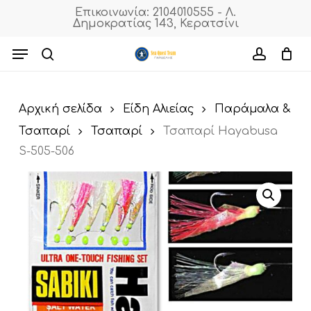
Skip
Επικοινωνία: 2104010555 - Λ.
Δημοκρατίας 143, Κερατσίνι
to
Cart
Close
Cart
main
Menu
content
search
accoun
Αρχική σελίδα
Είδη Αλιείας
Παράμαλα &
Τσαπαρί
Τσαπαρί
Τσαπαρί Hayabusa
S-505-506