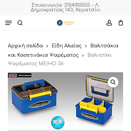
Skip
Επικοινωνία: 2104010555 - Λ.
Δημοκρατίας 143, Κερατσίνι
to
Cart
Close
Cart
main
Menu
content
search
accoun
Αρχική σελίδα
Είδη Αλιείας
Βαλιτσάκια
και Κασετινάκια Ψαρέματος
Βαλιτσάκι
Ψαρέματος MEIHO 36