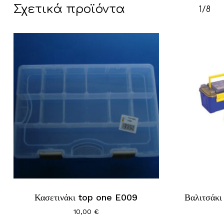
Σχετικά προϊόντα
1/8
Κανένα προϊόν στο καλάθι σας.
Go To Shop
Κασετινάκι top one E009
Βαλιτσάκ
10,00
€