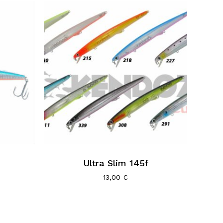
Ultra Slim 145f
13,00
€