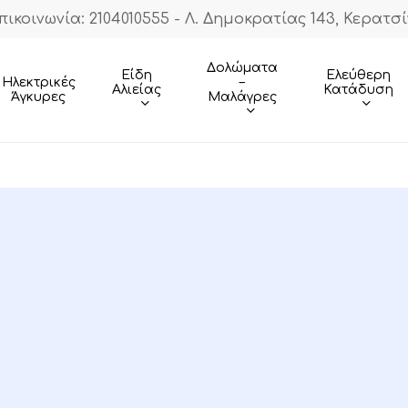
πικοινωνία: 2104010555 - Λ. Δημοκρατίας 143, Κερατσί
Cart
Δολώματα
Είδη
Ελεύθερη
–
Ηλεκτρικές
Αλιείας
Κατάδυση
Μαλάγρες
Άγκυρες