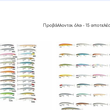
Προβάλλονται όλα - 15 αποτελ
Αυτό
το