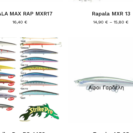
προϊόν
ALA MAX RAP MXR17
έχει
Rapala MXR 13
πολλαπλές
Pr
16,40
€
14,90
€
–
15,80
€
ra
παραλλαγές.
14
Οι
th
επιλογές
15
μπορούν
να
επιλεγούν
στη
σελίδα
του
προϊόντος