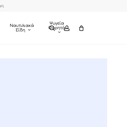
νι
Close
Cart
Ψυγεία
Ναυτιλιακά
search
account
Φορητά
Είδη