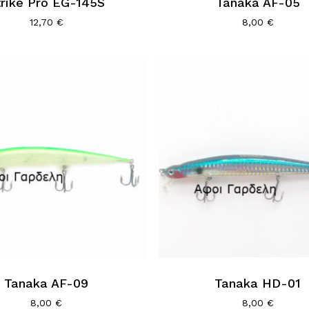
trike Pro EG-145S
Tanaka AF-05
λές
12,70
€
8,00
€
αγές.
ς
ν
ύν
τος
Tanaka AF-09
Tanaka HD-01
8,00
€
8,00
€