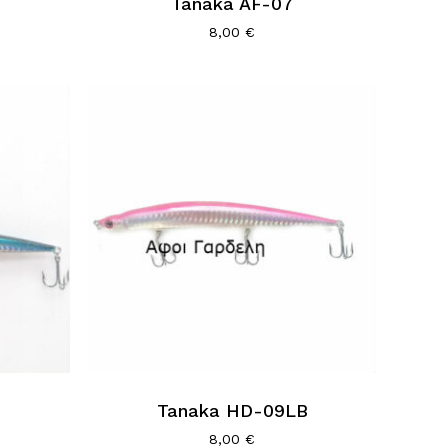
Tanaka AF-07
8,00
€
Κανένα προϊόν στο καλάθι σας.
Go To Shop
Tanaka HD-09LB
8,00
€