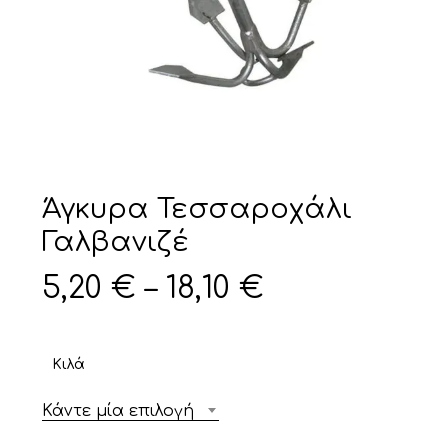
Άγκυρα Τεσσαροχάλι
Γαλβανιζέ
Price
5,20
€
–
18,10
€
range:
5,20 €
Κιλά
through
18,10 €
Κάντε μία επιλογή