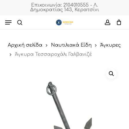
Skip
Επικοινωνία: 2104010555 - Λ.
Δημοκρατίας 143, Κερατσίνι
to
Cart
Close
Cart
main
Menu
content
search
accoun
Αρχική σελίδα
Ναυτιλιακά Είδη
Άγκυρες
Άγκυρα Τεσσαροχάλι Γαλβανιζέ