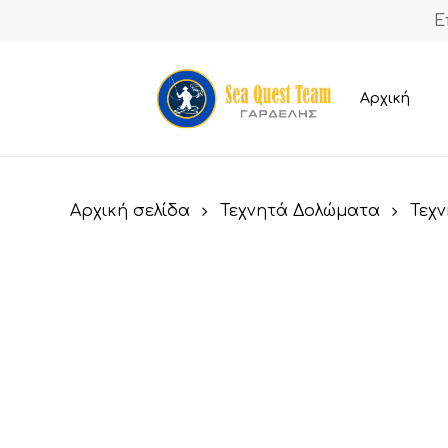
Skip
Ε
to
main
content
Αρχική
Αρχική σελίδα
Τεχνητά Δολώματα
Τεχ