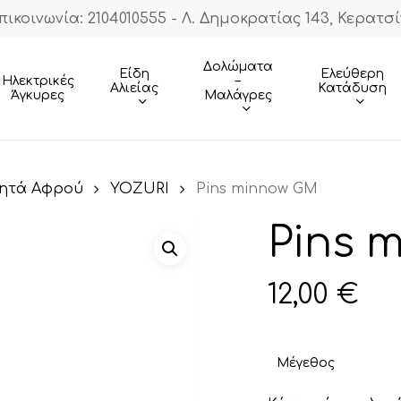
πικοινωνία: 2104010555 - Λ. Δημοκρατίας 143, Κερατσί
Cart
Δολώματα
Είδη
Ελεύθερη
–
Ηλεκτρικές
Αλιείας
Κατάδυση
Μαλάγρες
Άγκυρες
νητά Αφρού
YOZURI
Pins minnow GM
Pins 
12,00
€
Μέγεθος