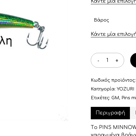
Κάντε μία επιλογ
Βάρος
Κάντε μία επιλογ
Κωδικός προϊόντος
Κατηγορία:
YOZURI
Ετικέτες:
GM
,
Pins m
Περιγραφή
Tο PIΝS MINNOW 
χαραγμένα βράγχι