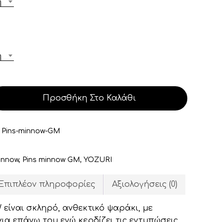
ή
ή
Προσθήκη Στο Καλάθι
:
Pins-minnow-GM
innow
,
Pins minnow GM
,
YOZURI
Επιπλέον πληροφορίες
Αξιολογήσεις (0)
είναι σκληρό, ανθεκτικό ψαράκι, με
α επάνω του ενώ κερδίζει τις εντυπώσεις