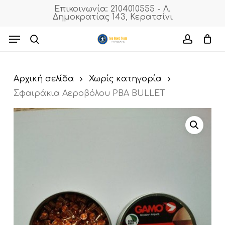
Skip
Επικοινωνία: 2104010555 - Λ.
Δημοκρατίας 143, Κερατσίνι
to
Cart
Close
Cart
main
Menu
content
search
accoun
Αρχική σελίδα
Χωρίς κατηγορία
Σφαιράκια Αεροβόλου ΡΒΑ ΒULLET