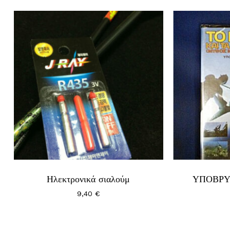
Κανένα προϊόν στο καλάθι σας.
Go To Shop
Ηλεκτρονικά σιαλούμ
ΥΠΟΒΡΥ
9,40
€