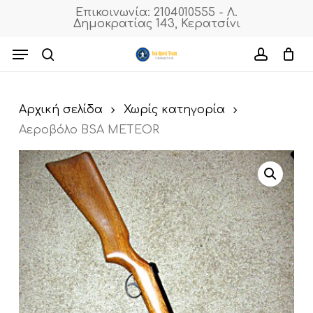
Skip
Επικοινωνία: 2104010555 - Λ.
Δημοκρατίας 143, Κερατσίνι
to
Cart
Close
Cart
main
Menu
content
search
accoun
Αρχική σελίδα
Χωρίς κατηγορία
Αεροβόλο BSA METEOR