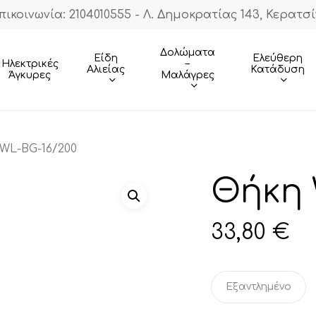
πικοινωνία: 2104010555 - Λ. Δημοκρατίας 143, Κερατσί
Cart
Δολώματα
Είδη
Ελεύθερη
–
Ηλεκτρικές
Αλιείας
Κατάδυση
Μαλάγρες
Άγκυρες
WL-BG-16/200
Θήκη 
33,80
€
Εξαντλημένο