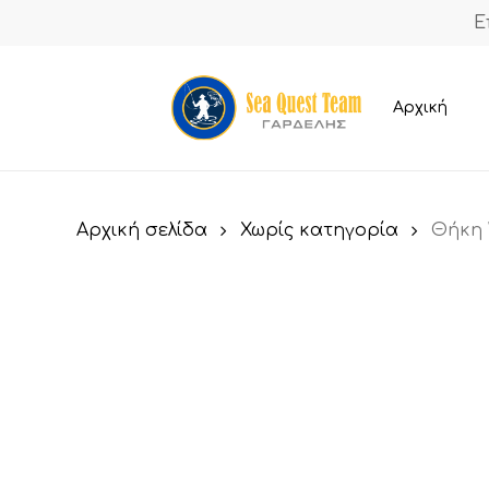
Skip
Ε
to
main
content
Αρχική
Αρχική σελίδα
Χωρίς κατηγορία
Θήκη 