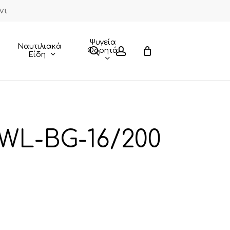
νι
Close
Cart
Ψυγεία
Ναυτιλιακά
search
account
Φορητά
Είδη
WL-BG-16/200